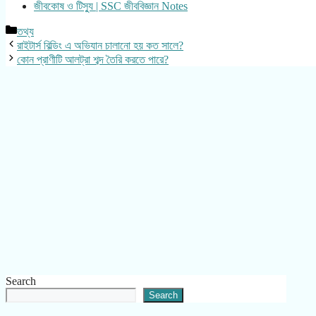
জীবকোষ ও টিস্যু | SSC জীববিজ্ঞান Notes
Categories
তথ্য
রাইটার্স বিল্ডিং এ অভিযান চালানো হয় কত সালে?
কোন প্রাণীটি আলট্রা শব্দ তৈরি করতে পারে?
Search
Search