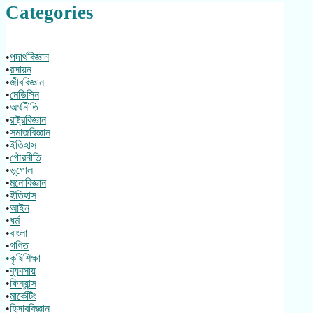
Categories
•
পদার্থবিজ্ঞান
•
রসায়ন
•
জীববিজ্ঞান
•
মেডিসিন
•
অর্থনীতি
•
রাষ্ট্রবিজ্ঞান
•
সমাজবিজ্ঞান
•
ইতিহাস
•
পৌরনীতি
•
ভূগোল
•
মনোবিজ্ঞান
•
ইতিহাস
•
আইন
•
ধর্ম
•
বাংলা
•
গণিত
•কৃষিশিক্ষা
•
ব্যবসায়
•
ফিন্যান্স
•
মার্কেটিং
•
হিসাববিজ্ঞান