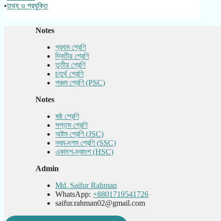
•
তথ্য ও প্রযুক্তি
Notes
প্রথম শ্রেণি
দ্বিতীয় শ্রেণি
তৃতীয় শ্রেণি
চতুর্থ শ্রেণি
পঞ্চম শ্রেণি (PSC)
Notes
ষষ্ঠ শ্রেণি
সপ্তম শ্রেণি
অষ্টম শ্রেণি (JSC)
নবম-দশম শ্রেণি (SSC)
একাদশ-দ্বাদশ (HSC)
Admin
Md. Saifur Rahman
WhatsApp:
+8801719541726
saifur.rahman02@gmail.com