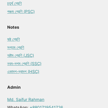
চতুর্থ শ্রেণি
পঞ্চম শ্রেণি (PSC)
Notes
ষষ্ঠ শ্রেণি
সপ্তম শ্রেণি
অষ্টম শ্রেণি (JSC)
নবম-দশম শ্রেণি (SSC)
একাদশ-দ্বাদশ (HSC)
Admin
Md. Saifur Rahman
WhatsApp:
+8801719541726