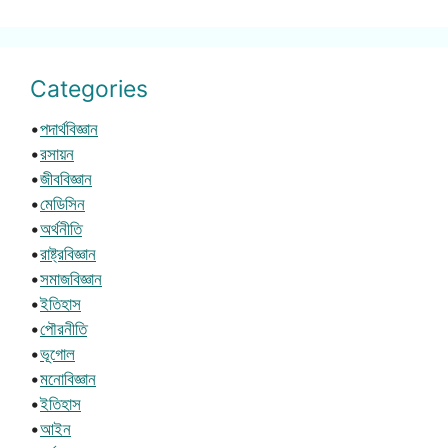
Categories
•
পদার্থবিজ্ঞান
•
রসায়ন
•
জীববিজ্ঞান
•
মেডিসিন
•
অর্থনীতি
•
রাষ্ট্রবিজ্ঞান
•
সমাজবিজ্ঞান
•
ইতিহাস
•
পৌরনীতি
•
ভূগোল
•
মনোবিজ্ঞান
•
ইতিহাস
•
আইন