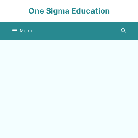
Skip
One Sigma Education
to
content
Menu