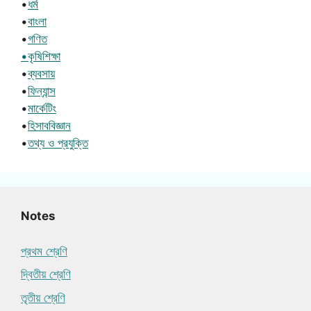
•
ধর্ম
•
বাংলা
•
গণিত
•কৃষিশিক্ষা
•
ব্যবসায়
•
ফিন্যান্স
•
মার্কেটিং
•
হিসাববিজ্ঞান
•
তথ্য ও প্রযুক্তি
Notes
প্রথম শ্রেণি
দ্বিতীয় শ্রেণি
তৃতীয় শ্রেণি