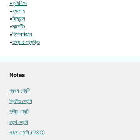
•কৃষিশিক্ষা
•
ব্যবসায়
•
ফিন্যান্স
•
মার্কেটিং
•
হিসাববিজ্ঞান
•
তথ্য ও প্রযুক্তি
Notes
প্রথম শ্রেণি
দ্বিতীয় শ্রেণি
তৃতীয় শ্রেণি
চতুর্থ শ্রেণি
পঞ্চম শ্রেণি (PSC)