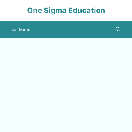
Skip
One Sigma Education
to
content
Menu