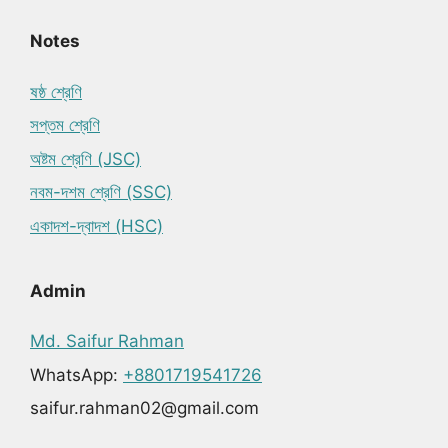
Notes
ষষ্ঠ শ্রেণি
সপ্তম শ্রেণি
অষ্টম শ্রেণি (JSC)
নবম-দশম শ্রেণি (SSC)
একাদশ-দ্বাদশ (HSC)
Admin
Md. Saifur Rahman
WhatsApp:
+8801719541726
saifur.rahman02@gmail.com