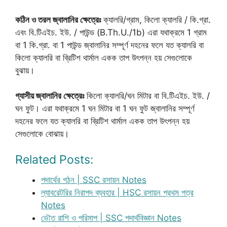
কঠিন ও তরল জ্বালানির ক্ষেত্রেঃ
ক্যালরি/গ্রাম, কিলো ক্যালরি / কি.গ্রা.
এবং বি.টিএইচ. ইউ. / পাউন্ড (B.Th.U./1b) এরা যথাক্রমে 1 গ্রাম
বা 1 কি.গ্রা. বা 1 পাউন্ড জ্বালানির সম্পূর্ণ দহনের ফলে যত ক্যালরি বা
কিলো ক্যালরি বা ব্রিটিশ থার্মাল একক তাপ উৎপন্ন হয় সেগুলোকে
বুঝায়।
গ্যাসীয় জ্বালানির ক্ষেত্রেঃ
কিলো ক্যালরি/ঘন মিটার বা বি.টিএইচ. ইউ. /
ঘন ফুট। এরা যথাক্রমে 1 ঘন মিটার বা 1 ঘন ফুট জ্বালানির সম্পূর্ণ
দহনের ফলে যত ক্যালরি বা ব্রিটিশ থার্মাল একক তাপ উৎপন্ন হয়
সেগুলোকে বোঝায়।
Related Posts:
পদার্থের গঠন | SSC রসায়ন Notes
ল্যাবরেটরির নিরাপদ ব্যবহার | HSC রসায়ন প্রথম পত্র
Notes
ভৌত রাশি ও পরিমাপ | SSC পদার্থবিজ্ঞান Notes