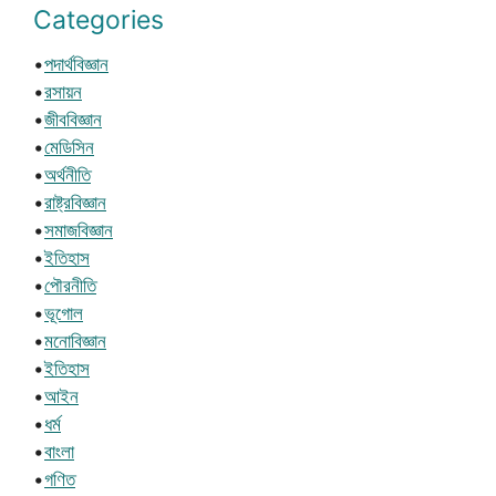
Categories
•
পদার্থবিজ্ঞান
•
রসায়ন
•
জীববিজ্ঞান
•
মেডিসিন
•
অর্থনীতি
•
রাষ্ট্রবিজ্ঞান
•
সমাজবিজ্ঞান
•
ইতিহাস
•
পৌরনীতি
•
ভূগোল
•
মনোবিজ্ঞান
•
ইতিহাস
•
আইন
•
ধর্ম
•
বাংলা
•
গণিত