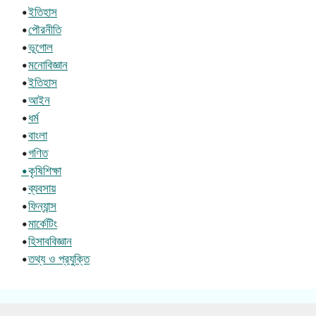
•
ইতিহাস
•
পৌরনীতি
•
ভূগোল
•
মনোবিজ্ঞান
•
ইতিহাস
•
আইন
•
ধর্ম
•
বাংলা
•
গণিত
•কৃষিশিক্ষা
•
ব্যবসায়
•
ফিন্যান্স
•
মার্কেটিং
•
হিসাববিজ্ঞান
•
তথ্য ও প্রযুক্তি