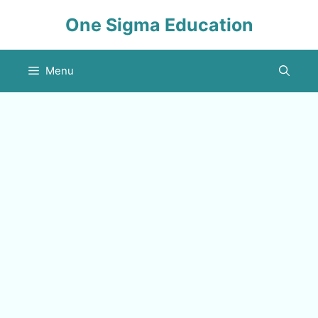
Skip
One Sigma Education
to
content
Menu