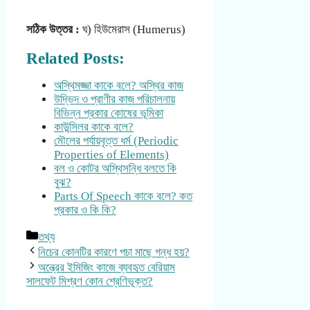
সঠিক উত্তর :
ঘ) হিউমেরাস (Humerus)
Related Posts:
অস্থিমজ্জা কাকে বলে? অস্থির কাজ
উদ্ভিদ ও প্রাণীর কাজ পরিচালনায়
বিভিন্ন প্রকার কোষের ভূমিকা
কাউন্সিলর কাকে বলে?
মৌলের পর্যায়বৃত্ত ধর্ম (Periodic
Properties of Elements)
বল ও কোটর অস্থিসন্ধি বলতে কি
বুঝ?
Parts Of Speech কাকে বলে? কত
প্রকার ও কি কি?
Categories
তথ্য
নিচের কোনটির কারণে পচা মাছে গন্ধ হয়?
অন্ত্রের ইমিজিং কাজে ব্যবহৃত বেরিয়াম
সালফেট মিশ্রণ কোন শ্রেণিভূক্ত?