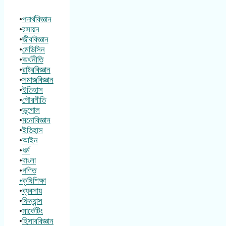
•
পদার্থবিজ্ঞান
•
রসায়ন
•
জীববিজ্ঞান
•
মেডিসিন
•
অর্থনীতি
•
রাষ্ট্রবিজ্ঞান
•
সমাজবিজ্ঞান
•
ইতিহাস
•
পৌরনীতি
•
ভূগোল
•
মনোবিজ্ঞান
•
ইতিহাস
•
আইন
•
ধর্ম
•
বাংলা
•
গণিত
•কৃষিশিক্ষা
•
ব্যবসায়
•
ফিন্যান্স
•
মার্কেটিং
•
হিসাববিজ্ঞান