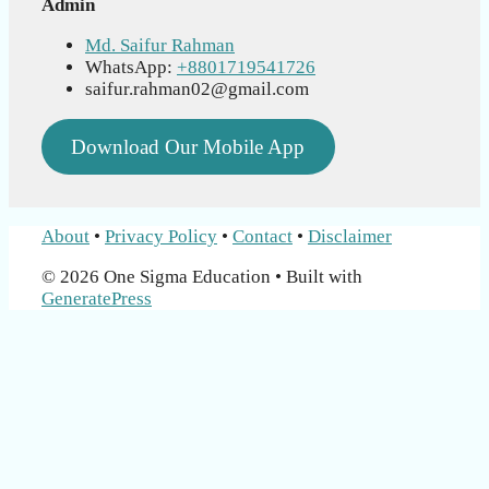
Admin
Md. Saifur Rahman
WhatsApp:
+8801719541726
saifur.rahman02@gmail.com
Download Our Mobile App
About
•
Privacy Policy
•
Contact
•
Disclaimer
© 2026 One Sigma Education
• Built with
GeneratePress