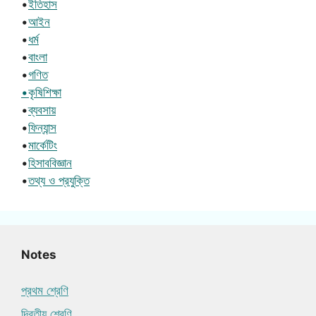
•
ইতিহাস
•
আইন
•
ধর্ম
•
বাংলা
•
গণিত
•কৃষিশিক্ষা
•
ব্যবসায়
•
ফিন্যান্স
•
মার্কেটিং
•
হিসাববিজ্ঞান
•
তথ্য ও প্রযুক্তি
Notes
প্রথম শ্রেণি
দ্বিতীয় শ্রেণি