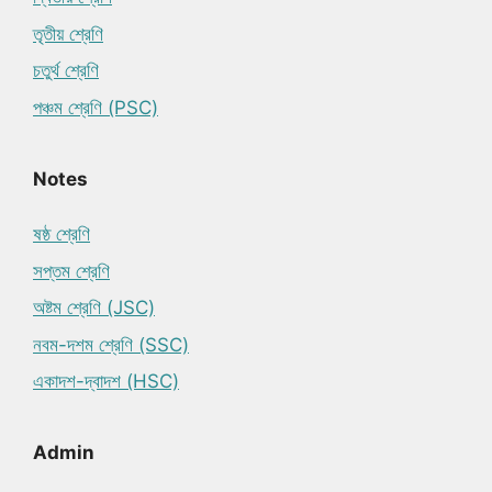
তৃতীয় শ্রেণি
চতুর্থ শ্রেণি
পঞ্চম শ্রেণি (PSC)
Notes
ষষ্ঠ শ্রেণি
সপ্তম শ্রেণি
অষ্টম শ্রেণি (JSC)
নবম-দশম শ্রেণি (SSC)
একাদশ-দ্বাদশ (HSC)
Admin