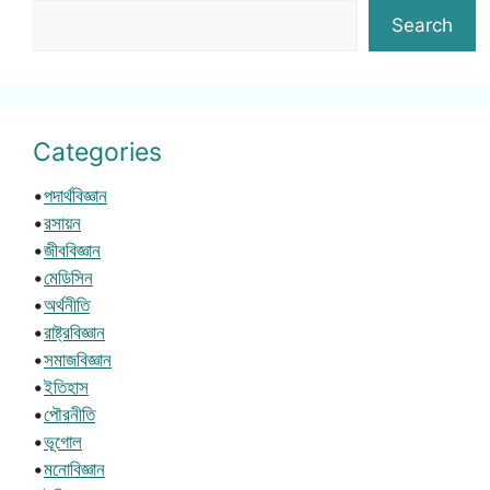
Search
Categories
•
পদার্থবিজ্ঞান
•
রসায়ন
•
জীববিজ্ঞান
•
মেডিসিন
•
অর্থনীতি
•
রাষ্ট্রবিজ্ঞান
•
সমাজবিজ্ঞান
•
ইতিহাস
•
পৌরনীতি
•
ভূগোল
•
মনোবিজ্ঞান