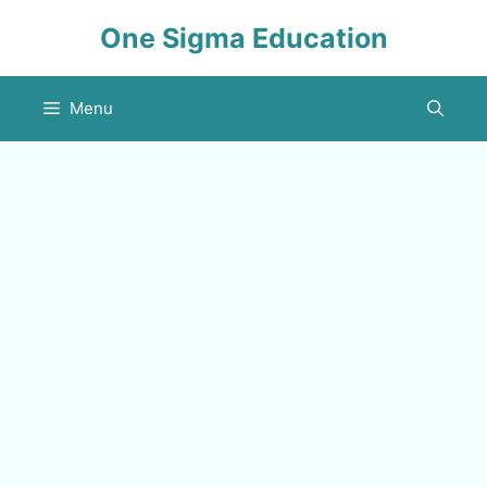
Skip
One Sigma Education
to
content
Menu