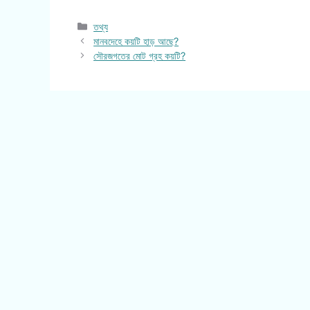
Categories
তথ্য
মানবদেহে কয়টি হাড় আছে?
সৌরজগতের মোট গ্রহ কয়টি?