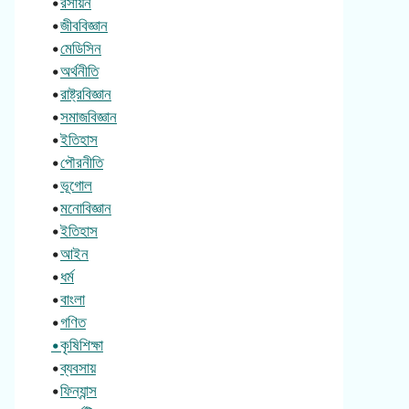
•
রসায়ন
•
জীববিজ্ঞান
•
মেডিসিন
•
অর্থনীতি
•
রাষ্ট্রবিজ্ঞান
•
সমাজবিজ্ঞান
•
ইতিহাস
•
পৌরনীতি
•
ভূগোল
•
মনোবিজ্ঞান
•
ইতিহাস
•
আইন
•
ধর্ম
•
বাংলা
•
গণিত
•কৃষিশিক্ষা
•
ব্যবসায়
•
ফিন্যান্স