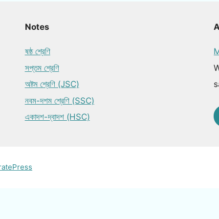
Notes
ষষ্ঠ শ্রেণি
M
সপ্তম শ্রেণি
W
অষ্টম শ্রেণি (JSC)
s
নবম-দশম শ্রেণি (SSC)
একাদশ-দ্বাদশ (HSC)
ratePress