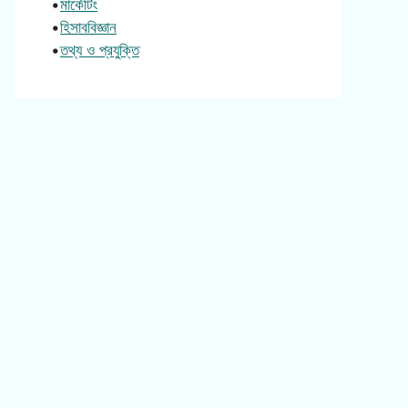
•
মার্কেটিং
•
হিসাববিজ্ঞান
•
তথ্য ও প্রযুক্তি