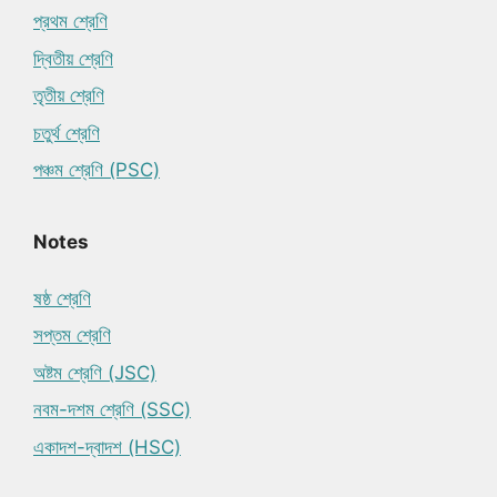
প্রথম শ্রেণি
দ্বিতীয় শ্রেণি
তৃতীয় শ্রেণি
চতুর্থ শ্রেণি
পঞ্চম শ্রেণি (PSC)
Notes
ষষ্ঠ শ্রেণি
সপ্তম শ্রেণি
অষ্টম শ্রেণি (JSC)
নবম-দশম শ্রেণি (SSC)
একাদশ-দ্বাদশ (HSC)