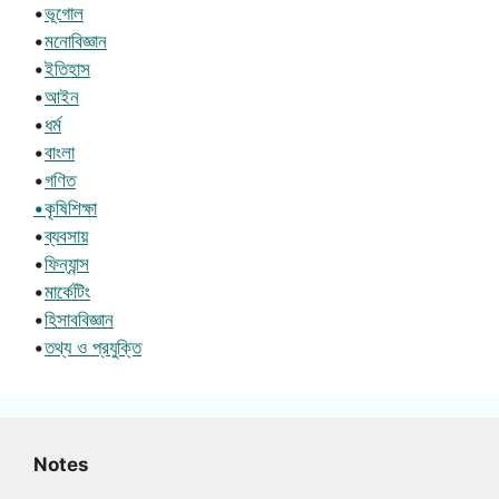
•
ভূগোল
•
মনোবিজ্ঞান
•
ইতিহাস
•
আইন
•
ধর্ম
•
বাংলা
•
গণিত
•কৃষিশিক্ষা
•
ব্যবসায়
•
ফিন্যান্স
•
মার্কেটিং
•
হিসাববিজ্ঞান
•
তথ্য ও প্রযুক্তি
Notes