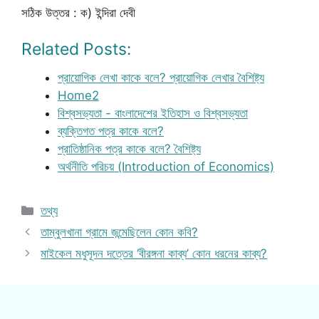
সঠিক উত্তর : ক) ইন্দিরা দেবী
Related Posts:
প্রায়োগিক লেখা কাকে বলে? প্রায়োগিক লেখার বৈশিষ্ট্য
Home2
বিশ্বসভ্যতা - বাংলাদেশের ইতিহাস ও বিশ্বসভ্যতা
ব্যক্তিগত পত্র কাকে বলে?
প্রাতিষ্ঠানিক পত্র কাকে বলে? বৈশিষ্ট্য
অর্থনীতি পরিচয় (Introduction of Economics)
Categories
তথ্য
তাম্বুলখানা গ্রামে জন্মেছিলেন কোন কবি?
মাইকেল মধুসূদন দত্তের ‘বীরঙ্গনা কাব্য’ কোন ধরনের কাব্য?