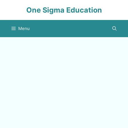
Skip
One Sigma Education
to
content
Menu