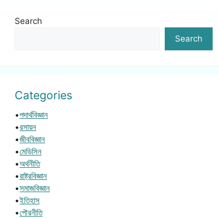
Search
Search
Categories
•
পদার্থবিজ্ঞান
•
রসায়ন
•
জীববিজ্ঞান
•
মেডিসিন
•
অর্থনীতি
•
রাষ্ট্রবিজ্ঞান
•
সমাজবিজ্ঞান
•
ইতিহাস
•
পৌরনীতি