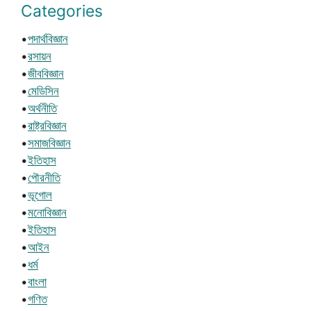
Categories
•
পদার্থবিজ্ঞান
•
রসায়ন
•
জীববিজ্ঞান
•
মেডিসিন
•
অর্থনীতি
•
রাষ্ট্রবিজ্ঞান
•
সমাজবিজ্ঞান
•
ইতিহাস
•
পৌরনীতি
•
ভূগোল
•
মনোবিজ্ঞান
•
ইতিহাস
•
আইন
•
ধর্ম
•
বাংলা
•
গণিত