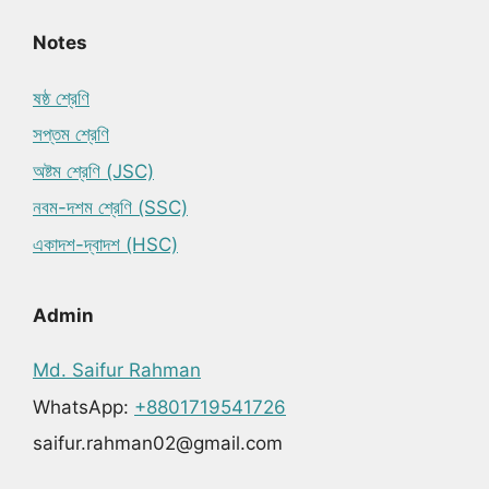
Notes
ষষ্ঠ শ্রেণি
সপ্তম শ্রেণি
অষ্টম শ্রেণি (JSC)
নবম-দশম শ্রেণি (SSC)
একাদশ-দ্বাদশ (HSC)
Admin
Md. Saifur Rahman
WhatsApp:
+8801719541726
saifur.rahman02@gmail.com