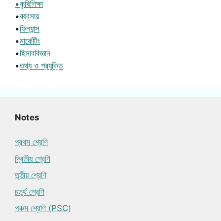
•কৃষিশিক্ষা
•
ব্যবসায়
•
ফিন্যান্স
•
মার্কেটিং
•
হিসাববিজ্ঞান
•
তথ্য ও প্রযুক্তি
Notes
প্রথম শ্রেণি
দ্বিতীয় শ্রেণি
তৃতীয় শ্রেণি
চতুর্থ শ্রেণি
পঞ্চম শ্রেণি (PSC)