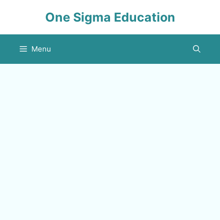
Skip
One Sigma Education
to
content
Menu