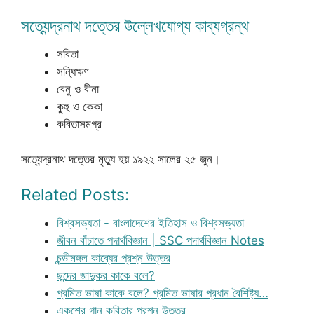
সত্যেন্দ্রনাথ দত্তের উল্লেখযোগ্য কাব্যগ্রন্থ
সবিতা
সন্ধিক্ষণ
বেনু ও বীনা
কুহু ও কেকা
কবিতাসমগ্র
সত্যেন্দ্রনাথ দত্তের মৃত্যু হয় ১৯২২ সালের ২৫ জুন।
Related Posts:
বিশ্বসভ্যতা - বাংলাদেশের ইতিহাস ও বিশ্বসভ্যতা
জীবন বাঁচাতে পদার্থবিজ্ঞান | SSC পদার্থবিজ্ঞান Notes
চন্ডীমঙ্গল কাব্যের প্রশ্ন উত্তর
ছন্দের জাদুকর কাকে বলে?
প্রমিত ভাষা কাকে বলে? প্রমিত ভাষার প্রধান বৈশিষ্ট্য…
একুশের গান কবিতার প্রশ্ন উত্তর