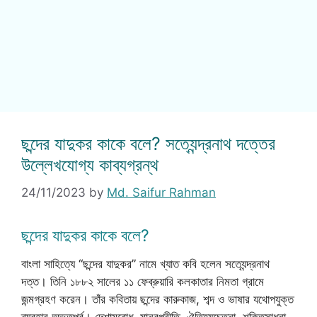
ছন্দের যাদুকর কাকে বলে? সত্যেন্দ্রনাথ দত্তের
উল্লেখযোগ্য কাব্যগ্রন্থ
24/11/2023
by
Md. Saifur Rahman
ছন্দের যাদুকর কাকে বলে?
বাংলা সাহিত্যে “ছন্দের যাদুকর” নামে খ্যাত কবি হলেন সত্যেন্দ্রনাথ
দত্ত। তিনি ১৮৮২ সালের ১১ ফেব্রুয়ারি কলকাতার নিমতা গ্রামে
জন্মগ্রহণ করেন। তাঁর কবিতায় ছন্দের কারুকাজ, শব্দ ও ভাষার যথোপযুক্ত
ব্যবহার অভূতপূর্ব। দেশাত্মবোধ, মানবপ্রীতি, ঐতিহ্যচেতনা, শক্তিসাধনা