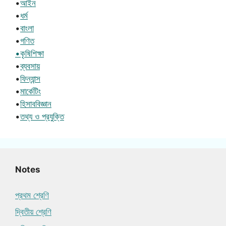
•
আইন
•
ধর্ম
•
বাংলা
•
গণিত
•কৃষিশিক্ষা
•
ব্যবসায়
•
ফিন্যান্স
•
মার্কেটিং
•
হিসাববিজ্ঞান
•
তথ্য ও প্রযুক্তি
Notes
প্রথম শ্রেণি
দ্বিতীয় শ্রেণি