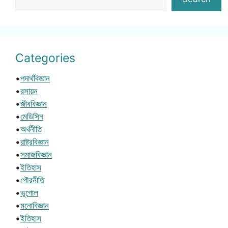
Categories
•
পদার্থবিজ্ঞান
•
রসায়ন
•
জীববিজ্ঞান
•
মেডিসিন
•
অর্থনীতি
•
রাষ্ট্রবিজ্ঞান
•
সমাজবিজ্ঞান
•
ইতিহাস
•
পৌরনীতি
•
ভূগোল
•
মনোবিজ্ঞান
•
ইতিহাস