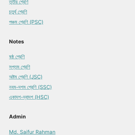
তৃতীয় শ্রেণি
চতুর্থ শ্রেণি
পঞ্চম শ্রেণি (PSC)
Notes
ষষ্ঠ শ্রেণি
সপ্তম শ্রেণি
অষ্টম শ্রেণি (JSC)
নবম-দশম শ্রেণি (SSC)
একাদশ-দ্বাদশ (HSC)
Admin
Md. Saifur Rahman