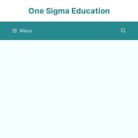
Skip
One Sigma Education
to
content
Menu