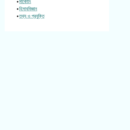
•
মার্কেটিং
•
হিসাববিজ্ঞান
•
তথ্য ও প্রযুক্তি