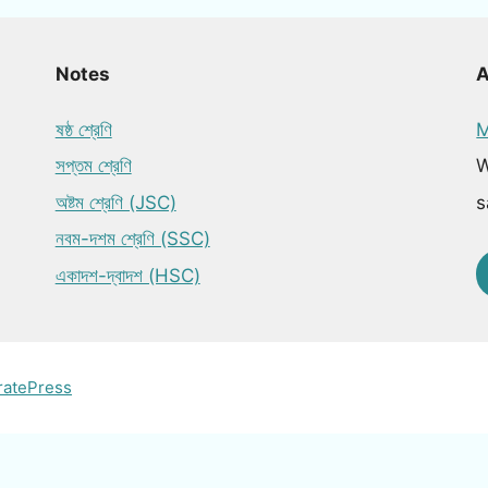
Notes
ষষ্ঠ শ্রেণি
M
সপ্তম শ্রেণি
W
অষ্টম শ্রেণি (JSC)
s
নবম-দশম শ্রেণি (SSC)
একাদশ-দ্বাদশ (HSC)
ratePress