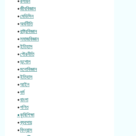
•
রসায়ন
•
জীববিজ্ঞান
•
মেডিসিন
•
অর্থনীতি
•
রাষ্ট্রবিজ্ঞান
•
সমাজবিজ্ঞান
•
ইতিহাস
•
পৌরনীতি
•
ভূগোল
•
মনোবিজ্ঞান
•
ইতিহাস
•
আইন
•
ধর্ম
•
বাংলা
•
গণিত
•কৃষিশিক্ষা
•
ব্যবসায়
•
ফিন্যান্স