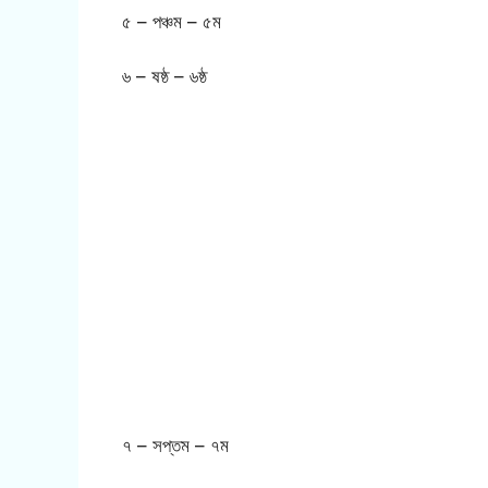
৫ – পঞ্চম – ৫ম
৬ – ষষ্ঠ – ৬ষ্ঠ
৭ – সপ্তম – ৭ম