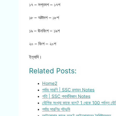
১৭ – সপ্তদশ – ১৭শ
১৮ – অষ্টাদশ – ১৮শ
১৯ – ঊনবিংশ – ১৯শ
২০ – বিংশ – ২০শ
ইত্যাদি।
Related Posts:
Home2
পর্যায় সারণি | SSC রসায়ন Notes
গতি | SSC পদার্থবিজ্ঞান Notes
যৌগিক সংখ্যা কাকে বলে? 1 থেকে 100 পর্যন্ত যৌগ
পর্যায় সারণির পটভূমি
আইসোবার কাকে বলে? আইসোবারের বৈশিষ্ট্যসমূহ