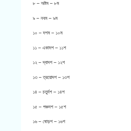
৮ – অষ্টম – ৮ম
৯ – নবম – ৯ম
১০ – দশম – ১০ম
১১ – একাদশ – ১১শ
১২ – দ্বাদশ – ১২শ
১৩ – ত্রয়োদশ – ১৩শ
১৪ – চতুর্দশ – ১৪শ
১৫ – পঞ্চদশ – ১৫শ
১৬ – ষোড়শ – ১৬শ