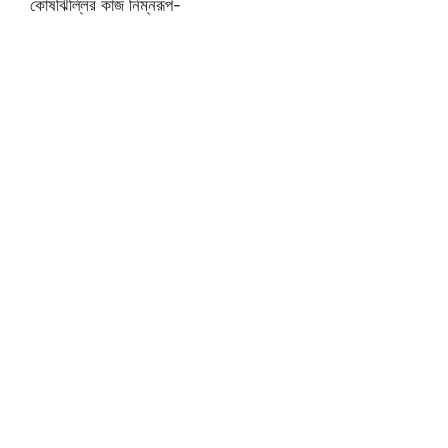
কোষঝিল্লির কাজ নিম্নরূপ-