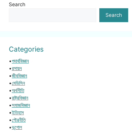
Search
Search
Categories
•
পদার্থবিজ্ঞান
•
রসায়ন
•
জীববিজ্ঞান
•
মেডিসিন
•
অর্থনীতি
•
রাষ্ট্রবিজ্ঞান
•
সমাজবিজ্ঞান
•
ইতিহাস
•
পৌরনীতি
•
ভূগোল