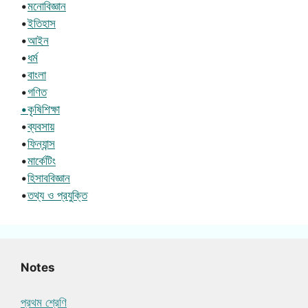
•
মনোবিজ্ঞান
•
ইতিহাস
•
আইন
•
ধর্ম
•
বাংলা
•
গণিত
•কৃষিশিক্ষা
•
ব্যবসায়
•
ফিন্যান্স
•
মার্কেটিং
•
হিসাববিজ্ঞান
•
তথ্য ও প্রযুক্তি
Notes
প্রথম শ্রেণি