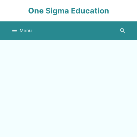
Skip
One Sigma Education
to
content
Menu