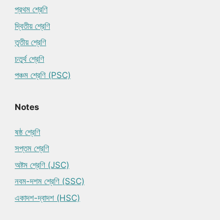
প্রথম শ্রেণি
দ্বিতীয় শ্রেণি
তৃতীয় শ্রেণি
চতুর্থ শ্রেণি
পঞ্চম শ্রেণি (PSC)
Notes
ষষ্ঠ শ্রেণি
সপ্তম শ্রেণি
অষ্টম শ্রেণি (JSC)
নবম-দশম শ্রেণি (SSC)
একাদশ-দ্বাদশ (HSC)