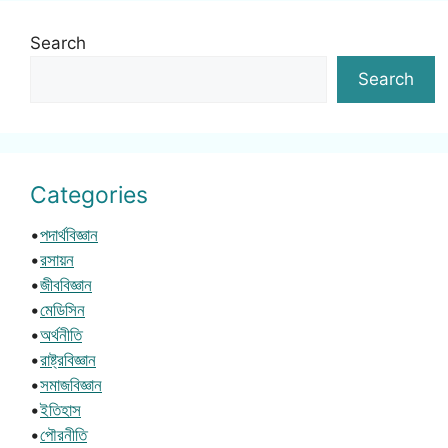
Search
Search
Categories
•
পদার্থবিজ্ঞান
•
রসায়ন
•
জীববিজ্ঞান
•
মেডিসিন
•
অর্থনীতি
•
রাষ্ট্রবিজ্ঞান
•
সমাজবিজ্ঞান
•
ইতিহাস
•
পৌরনীতি