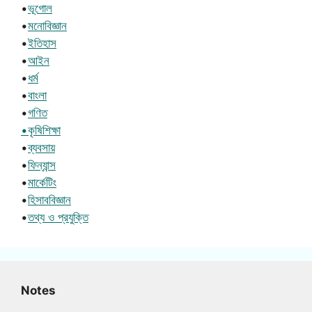
•
ভূগোল
•
মনোবিজ্ঞান
•
ইতিহাস
•
আইন
•
ধর্ম
•
বাংলা
•
গণিত
•কৃষিশিক্ষা
•
ব্যবসায়
•
ফিন্যান্স
•
মার্কেটিং
•
হিসাববিজ্ঞান
•
তথ্য ও প্রযুক্তি
Notes