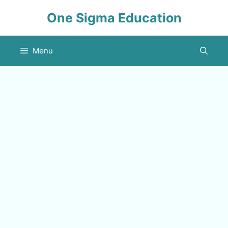
Skip
One Sigma Education
to
content
Menu