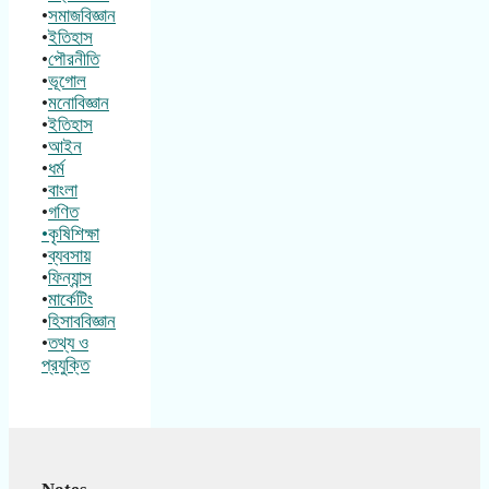
•
সমাজবিজ্ঞান
•
ইতিহাস
•
পৌরনীতি
•
ভূগোল
•
মনোবিজ্ঞান
•
ইতিহাস
•
আইন
•
ধর্ম
•
বাংলা
•
গণিত
•কৃষিশিক্ষা
•
ব্যবসায়
•
ফিন্যান্স
•
মার্কেটিং
•
হিসাববিজ্ঞান
•
তথ্য ও
প্রযুক্তি