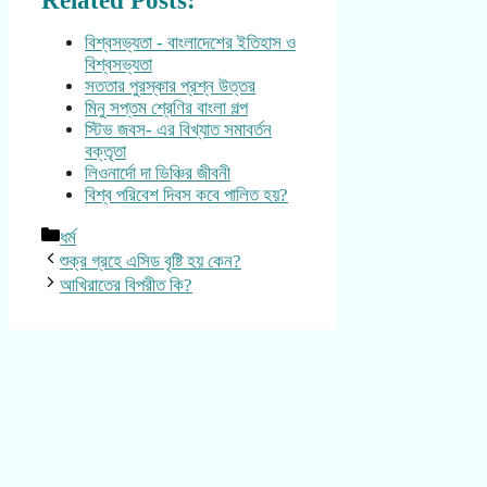
Related Posts:
বিশ্বসভ্যতা - বাংলাদেশের ইতিহাস ও
বিশ্বসভ্যতা
সততার পুরস্কার প্রশ্ন উত্তর
মিনু সপ্তম শ্রেণির বাংলা গল্প
স্টিভ জবস- এর বিখ্যাত সমাবর্তন
বক্তৃতা
লিওনার্দো দা ভিঞ্চির জীবনী
বিশ্ব পরিবেশ দিবস কবে পালিত হয়?
Categories
ধর্ম
শুক্র গ্রহে এসিড বৃষ্টি হয় কেন?
আখিরাতের বিপরীত কি?