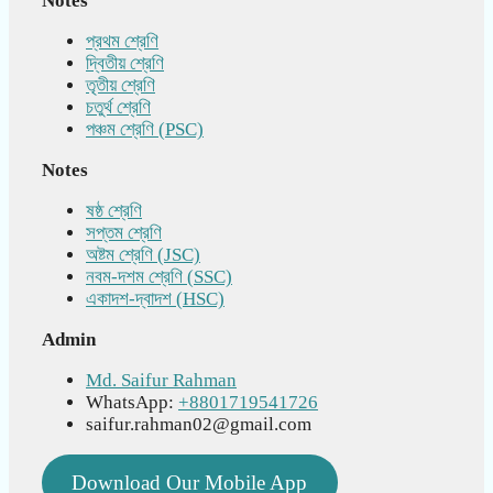
Notes
প্রথম শ্রেণি
দ্বিতীয় শ্রেণি
তৃতীয় শ্রেণি
চতুর্থ শ্রেণি
পঞ্চম শ্রেণি (PSC)
Notes
ষষ্ঠ শ্রেণি
সপ্তম শ্রেণি
অষ্টম শ্রেণি (JSC)
নবম-দশম শ্রেণি (SSC)
একাদশ-দ্বাদশ (HSC)
Admin
Md. Saifur Rahman
WhatsApp:
+8801719541726
saifur.rahman02@gmail.com
Download Our Mobile App