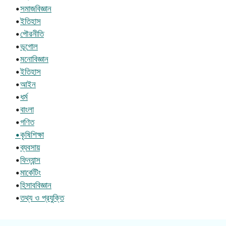
•
সমাজবিজ্ঞান
•
ইতিহাস
•
পৌরনীতি
•
ভূগোল
•
মনোবিজ্ঞান
•
ইতিহাস
•
আইন
•
ধর্ম
•
বাংলা
•
গণিত
•কৃষিশিক্ষা
•
ব্যবসায়
•
ফিন্যান্স
•
মার্কেটিং
•
হিসাববিজ্ঞান
•
তথ্য ও প্রযুক্তি