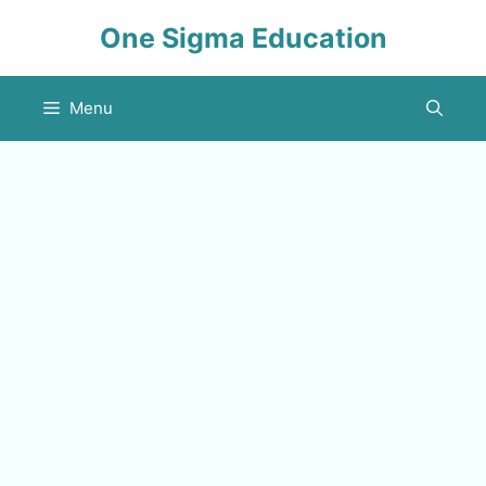
Skip
One Sigma Education
to
content
Menu