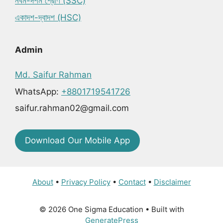
নবম-দশম শ্রেণি (SSC)
একাদশ-দ্বাদশ (HSC)
Admin
Md. Saifur Rahman
WhatsApp:
+8801719541726
saifur.rahman02@gmail.com
Download Our Mobile App
About
•
Privacy Policy
•
Contact
•
Disclaimer
© 2026 One Sigma Education
• Built with
GeneratePress