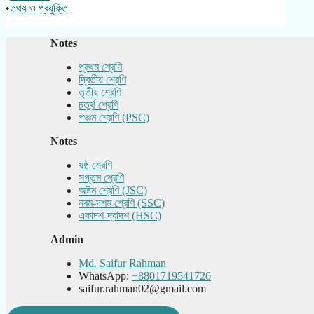
•
তথ্য ও প্রযুক্তি
Notes
প্রথম শ্রেণি
দ্বিতীয় শ্রেণি
তৃতীয় শ্রেণি
চতুর্থ শ্রেণি
পঞ্চম শ্রেণি (PSC)
Notes
ষষ্ঠ শ্রেণি
সপ্তম শ্রেণি
অষ্টম শ্রেণি (JSC)
নবম-দশম শ্রেণি (SSC)
একাদশ-দ্বাদশ (HSC)
Admin
Md. Saifur Rahman
WhatsApp:
+8801719541726
saifur.rahman02@gmail.com