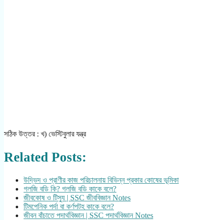
সঠিক উত্তর : খ) ভেস্টিবুলার যন্ত্র
Related Posts:
উদ্ভিদ ও প্রাণীর কাজ পরিচালনায় বিভিন্ন প্রকার কোষের ভূমিকা
গলজি বডি কি? গলজি বডি কাকে বলে?
জীবকোষ ও টিস্যু | SSC জীববিজ্ঞান Notes
টিমপেনিক পর্দা বা কর্ণপটহ কাকে বলে?
জীবন বাঁচাতে পদার্থবিজ্ঞান | SSC পদার্থবিজ্ঞান Notes