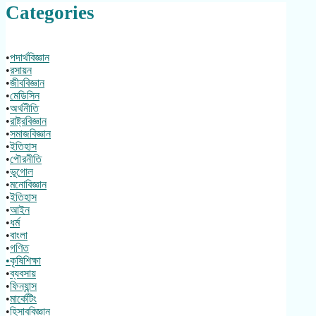
Categories
•
পদার্থবিজ্ঞান
•
রসায়ন
•
জীববিজ্ঞান
•
মেডিসিন
•
অর্থনীতি
•
রাষ্ট্রবিজ্ঞান
•
সমাজবিজ্ঞান
•
ইতিহাস
•
পৌরনীতি
•
ভূগোল
•
মনোবিজ্ঞান
•
ইতিহাস
•
আইন
•
ধর্ম
•
বাংলা
•
গণিত
•কৃষিশিক্ষা
•
ব্যবসায়
•
ফিন্যান্স
•
মার্কেটিং
•
হিসাববিজ্ঞান