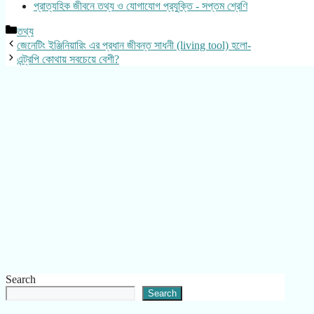
প্রাত্যহিক জীবনে তথ্য ও যোগাযোগ প্রযুক্তি - সপ্তম শ্রেণি
Categories
তথ্য
জেনেটিং ইঞ্জিনিয়ারিং এর প্রধান জীবন্ত সাধনী (living tool) হলো-
এন্ট্রপি কোথায় সবচেয়ে বেশী?
Search
Search