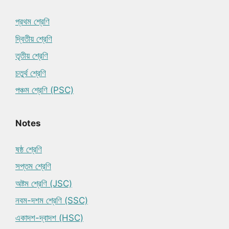
প্রথম শ্রেণি
দ্বিতীয় শ্রেণি
তৃতীয় শ্রেণি
চতুর্থ শ্রেণি
পঞ্চম শ্রেণি (PSC)
Notes
ষষ্ঠ শ্রেণি
সপ্তম শ্রেণি
অষ্টম শ্রেণি (JSC)
নবম-দশম শ্রেণি (SSC)
একাদশ-দ্বাদশ (HSC)