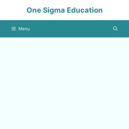
Skip
One Sigma Education
to
content
Menu