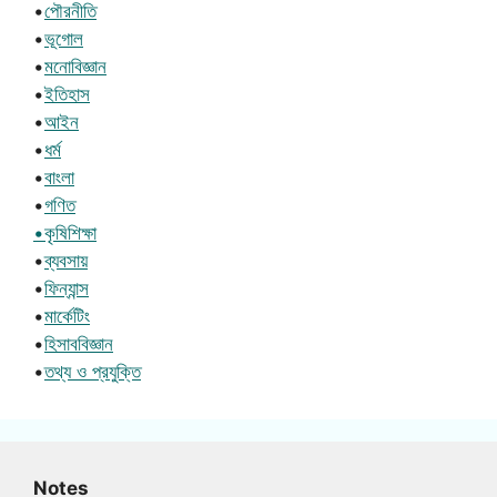
•
পৌরনীতি
•
ভূগোল
•
মনোবিজ্ঞান
•
ইতিহাস
•
আইন
•
ধর্ম
•
বাংলা
•
গণিত
•কৃষিশিক্ষা
•
ব্যবসায়
•
ফিন্যান্স
•
মার্কেটিং
•
হিসাববিজ্ঞান
•
তথ্য ও প্রযুক্তি
Notes