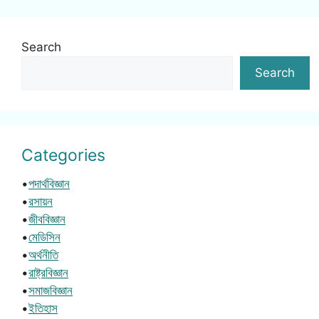
Search
Search
Categories
•
পদার্থবিজ্ঞান
•
রসায়ন
•
জীববিজ্ঞান
•
মেডিসিন
•
অর্থনীতি
•
রাষ্ট্রবিজ্ঞান
•
সমাজবিজ্ঞান
•
ইতিহাস