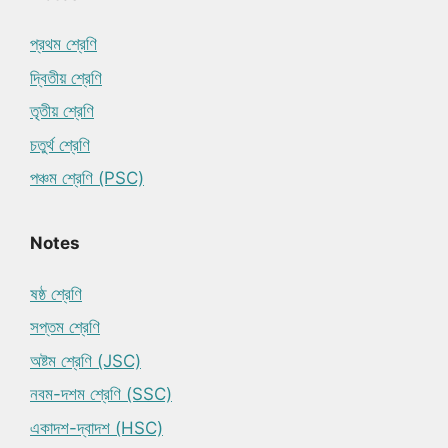
প্রথম শ্রেণি
দ্বিতীয় শ্রেণি
তৃতীয় শ্রেণি
চতুর্থ শ্রেণি
পঞ্চম শ্রেণি (PSC)
Notes
ষষ্ঠ শ্রেণি
সপ্তম শ্রেণি
অষ্টম শ্রেণি (JSC)
নবম-দশম শ্রেণি (SSC)
একাদশ-দ্বাদশ (HSC)