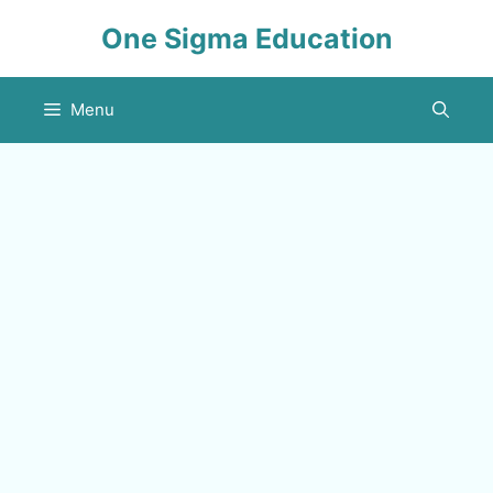
Skip
One Sigma Education
to
content
Menu