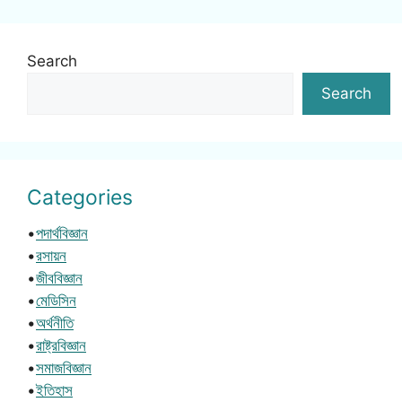
Search
Search
Categories
•
পদার্থবিজ্ঞান
•
রসায়ন
•
জীববিজ্ঞান
•
মেডিসিন
•
অর্থনীতি
•
রাষ্ট্রবিজ্ঞান
•
সমাজবিজ্ঞান
•
ইতিহাস