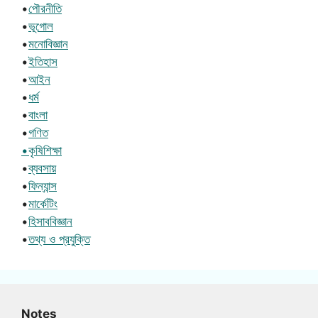
•
পৌরনীতি
•
ভূগোল
•
মনোবিজ্ঞান
•
ইতিহাস
•
আইন
•
ধর্ম
•
বাংলা
•
গণিত
•কৃষিশিক্ষা
•
ব্যবসায়
•
ফিন্যান্স
•
মার্কেটিং
•
হিসাববিজ্ঞান
•
তথ্য ও প্রযুক্তি
Notes