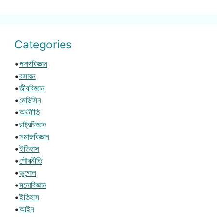
Categories
•
পদার্থবিজ্ঞান
•
রসায়ন
•
জীববিজ্ঞান
•
মেডিসিন
•
অর্থনীতি
•
রাষ্ট্রবিজ্ঞান
•
সমাজবিজ্ঞান
•
ইতিহাস
•
পৌরনীতি
•
ভূগোল
•
মনোবিজ্ঞান
•
ইতিহাস
•
আইন