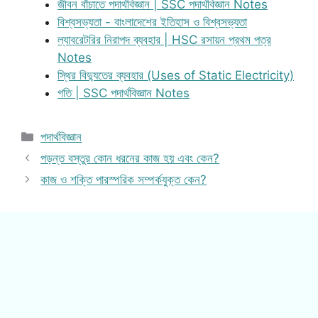
জীবন বাঁচাতে পদার্থবিজ্ঞান | SSC পদার্থবিজ্ঞান Notes
বিশ্বসভ্যতা - বাংলাদেশের ইতিহাস ও বিশ্বসভ্যতা
ল্যাবরেটরির নিরাপদ ব্যবহার | HSC রসায়ন প্রথম পত্র
Notes
স্থির বিদ্যুতের ব্যবহার (Uses of Static Electricity)
গতি | SSC পদার্থবিজ্ঞান Notes
Categories
পদার্থবিজ্ঞান
পড়ন্ত বস্তুর কোন ধরনের কাজ হয় এবং কেন?
কাজ ও শক্তি পারস্পরিক সম্পর্কযুক্ত কেন?