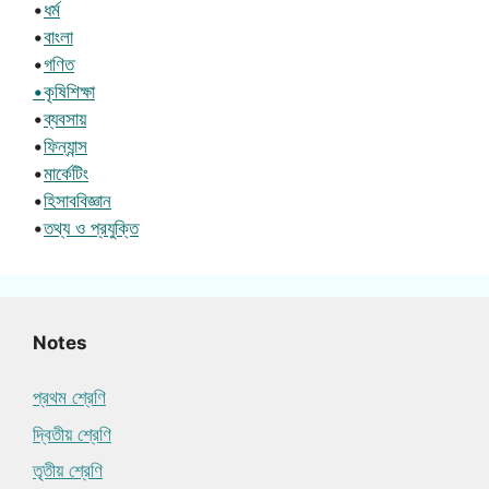
•
ধর্ম
•
বাংলা
•
গণিত
•কৃষিশিক্ষা
•
ব্যবসায়
•
ফিন্যান্স
•
মার্কেটিং
•
হিসাববিজ্ঞান
•
তথ্য ও প্রযুক্তি
Notes
প্রথম শ্রেণি
দ্বিতীয় শ্রেণি
তৃতীয় শ্রেণি