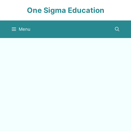
Skip
One Sigma Education
to
content
Menu