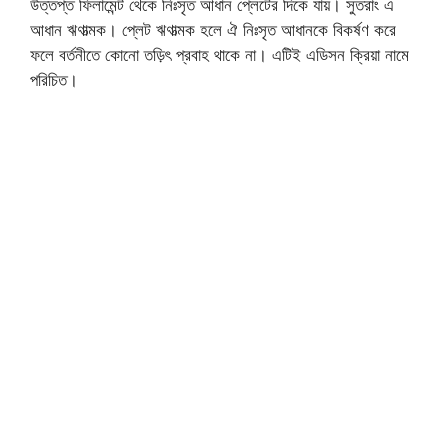
উত্তপ্ত ফিলামেন্ট থেকে নিঃসৃত আধান প্লেটের দিকে যায়। সুতরাং এ
আধান ঋণাত্মক। প্লেট ঋণাত্মক হলে ঐ নিঃসৃত আধানকে বিকর্ষণ করে
ফলে বর্তনীতে কোনো তড়িৎ প্রবাহ থাকে না। এটিই এডিসন ক্রিয়া নামে
পরিচিত।