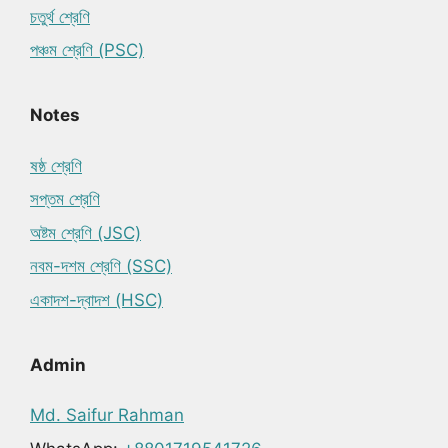
চতুর্থ শ্রেণি
পঞ্চম শ্রেণি (PSC)
Notes
ষষ্ঠ শ্রেণি
সপ্তম শ্রেণি
অষ্টম শ্রেণি (JSC)
নবম-দশম শ্রেণি (SSC)
একাদশ-দ্বাদশ (HSC)
Admin
Md. Saifur Rahman