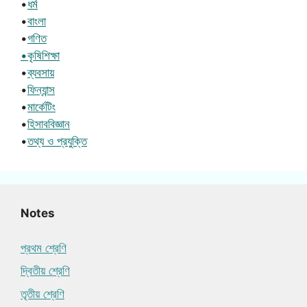
•
ধর্ম
•
বাংলা
•
গণিত
•কৃষিশিক্ষা
•
ব্যবসায়
•
ফিন্যান্স
•
মার্কেটিং
•
হিসাববিজ্ঞান
•
তথ্য ও প্রযুক্তি
Notes
প্রথম শ্রেণি
দ্বিতীয় শ্রেণি
তৃতীয় শ্রেণি