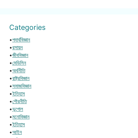
Categories
•
পদার্থবিজ্ঞান
•
রসায়ন
•
জীববিজ্ঞান
•
মেডিসিন
•
অর্থনীতি
•
রাষ্ট্রবিজ্ঞান
•
সমাজবিজ্ঞান
•
ইতিহাস
•
পৌরনীতি
•
ভূগোল
•
মনোবিজ্ঞান
•
ইতিহাস
•
আইন