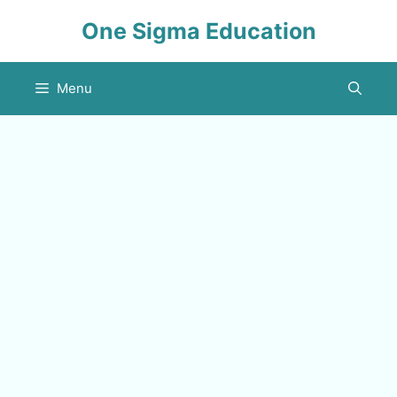
Skip
One Sigma Education
to
content
Menu