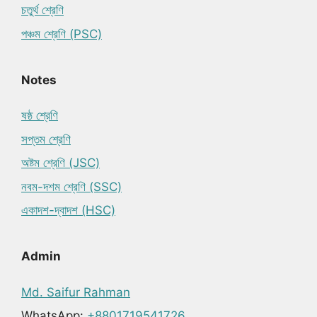
চতুর্থ শ্রেণি
পঞ্চম শ্রেণি (PSC)
Notes
ষষ্ঠ শ্রেণি
সপ্তম শ্রেণি
অষ্টম শ্রেণি (JSC)
নবম-দশম শ্রেণি (SSC)
একাদশ-দ্বাদশ (HSC)
Admin
Md. Saifur Rahman
WhatsApp:
+8801719541726