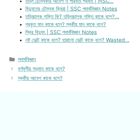
তড়িৎ চৌম্বকীয় আবেশ ও পরিবর্তী প্রবাহ | HSC…
বিদ্যুতের চৌম্বক ক্রিয়া | SSC পদার্থবিজ্ঞান Notes
তড়িচ্চালক শক্তি কি? তড়িৎচ্চালক শক্তি কাকে বলে?…
প্রকৃত মান কাকে বলে? স্বকীয় মান কাকে বলে?
স্থির বিদ্যুৎ | SSC পদার্থবিজ্ঞান Notes
নষ্ট ভোল্ট কাকে বলে? হারানো ভোল্ট কাকে বলে? Wasted…
Categories
পদার্থবিজ্ঞান
বর্গমূলীয় গড়মান কাকে বলে?
স্বকীয় আবেশ কাকে বলে?