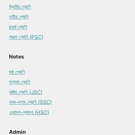
দ্বিতীয় শ্রেণি
তৃতীয় শ্রেণি
চতুর্থ শ্রেণি
পঞ্চম শ্রেণি (PSC)
Notes
ষষ্ঠ শ্রেণি
সপ্তম শ্রেণি
অষ্টম শ্রেণি (JSC)
নবম-দশম শ্রেণি (SSC)
একাদশ-দ্বাদশ (HSC)
Admin