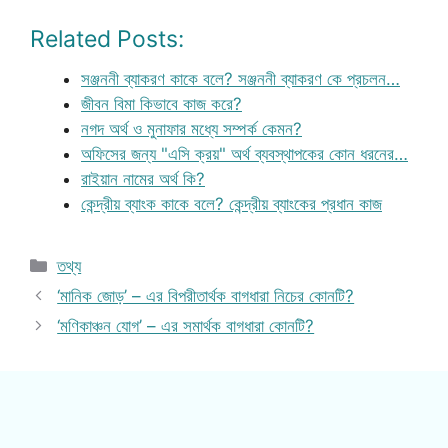
Related Posts:
সঞ্জননী ব্যাকরণ কাকে বলে? সঞ্জননী ব্যাকরণ কে প্রচলন…
জীবন বিমা কিভাবে কাজ করে?
নগদ অর্থ ও মুনাফার মধ্যে সম্পর্ক কেমন?
অফিসের জন্য "এসি ক্রয়" অর্থ ব্যবস্থাপকের কোন ধরনের…
রাইয়ান নামের অর্থ কি?
কেন্দ্রীয় ব্যাংক কাকে বলে? কেন্দ্রীয় ব্যাংকের প্রধান কাজ
Categories
তথ্য
‘মানিক জোড়’ – এর বিপরীতার্থক বাগধারা নিচের কোনটি?
‘মণিকাঞ্চন যোগ’ – এর সমার্থক বাগধারা কোনটি?