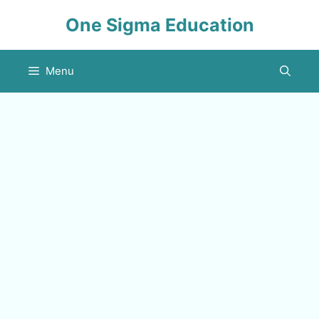
Skip
One Sigma Education
to
content
Menu