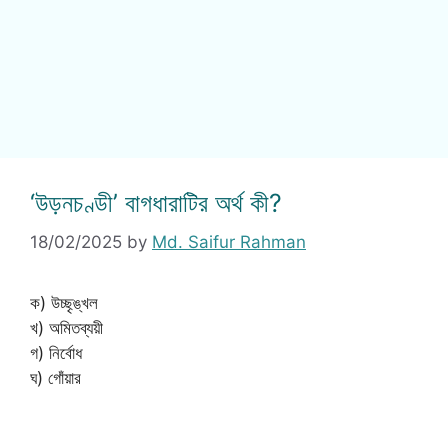
‘উড়নচণ্ডী’ বাগধারাটির অর্থ কী?
18/02/2025
by
Md. Saifur Rahman
ক) উচ্ছৃঙ্খল
খ) অমিতব্যয়ী
গ) নির্বোধ
ঘ) গোঁয়ার