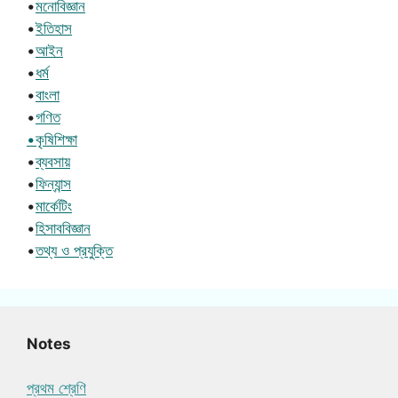
•
মনোবিজ্ঞান
•
ইতিহাস
•
আইন
•
ধর্ম
•
বাংলা
•
গণিত
•কৃষিশিক্ষা
•
ব্যবসায়
•
ফিন্যান্স
•
মার্কেটিং
•
হিসাববিজ্ঞান
•
তথ্য ও প্রযুক্তি
Notes
প্রথম শ্রেণি