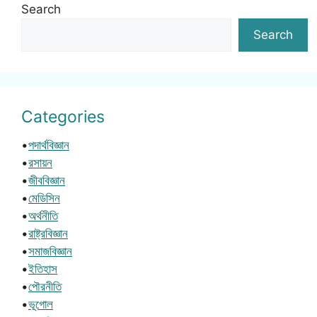
Search
Search
Categories
•
পদার্থবিজ্ঞান
•
রসায়ন
•
জীববিজ্ঞান
•
মেডিসিন
•
অর্থনীতি
•
রাষ্ট্রবিজ্ঞান
•
সমাজবিজ্ঞান
•
ইতিহাস
•
পৌরনীতি
•
ভূগোল