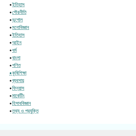
•
ইতিহাস
•
পৌরনীতি
•
ভূগোল
•
মনোবিজ্ঞান
•
ইতিহাস
•
আইন
•
ধর্ম
•
বাংলা
•
গণিত
•কৃষিশিক্ষা
•
ব্যবসায়
•
ফিন্যান্স
•
মার্কেটিং
•
হিসাববিজ্ঞান
•
তথ্য ও প্রযুক্তি