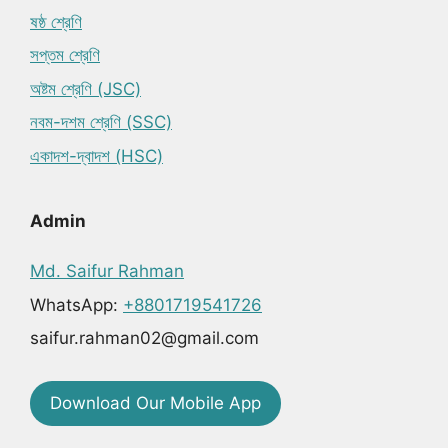
ষষ্ঠ শ্রেণি
সপ্তম শ্রেণি
অষ্টম শ্রেণি (JSC)
নবম-দশম শ্রেণি (SSC)
একাদশ-দ্বাদশ (HSC)
Admin
Md. Saifur Rahman
WhatsApp:
+8801719541726
saifur.rahman02@gmail.com
Download Our Mobile App