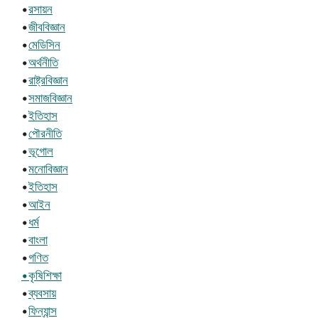
•
রসায়ন
•
জীববিজ্ঞান
•
মেডিসিন
•
অর্থনীতি
•
রাষ্ট্রবিজ্ঞান
•
সমাজবিজ্ঞান
•
ইতিহাস
•
পৌরনীতি
•
ভূগোল
•
মনোবিজ্ঞান
•
ইতিহাস
•
আইন
•
ধর্ম
•
বাংলা
•
গণিত
•কৃষিশিক্ষা
•
ব্যবসায়
•
ফিন্যান্স