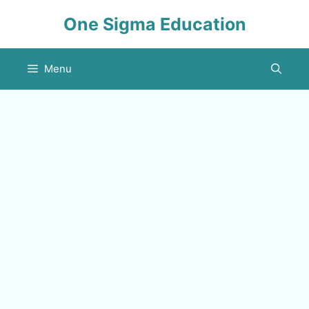
Skip
One Sigma Education
to
content
Menu