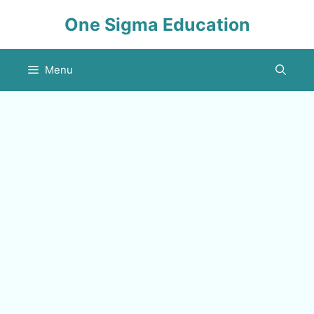
Skip
One Sigma Education
to
content
Menu