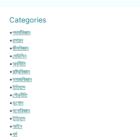
Categories
•
পদার্থবিজ্ঞান
•
রসায়ন
•
জীববিজ্ঞান
•
মেডিসিন
•
অর্থনীতি
•
রাষ্ট্রবিজ্ঞান
•
সমাজবিজ্ঞান
•
ইতিহাস
•
পৌরনীতি
•
ভূগোল
•
মনোবিজ্ঞান
•
ইতিহাস
•
আইন
•
ধর্ম