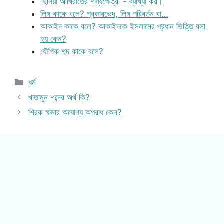
'দুনিয়া আখিরাতের শস্যক্ষেত্র' - ব্যাখ্যা কর।
লিঙ্গ কাকে বলে? প্রকারভেদ, লিঙ্গ পরিবর্তন বা…
আকাইদ কাকে বলে? আকাইদকে ইসলামের প্রধান ভিত্তি বলা
হয় কেন?
যৌগিক শব্দ কাকে বলে?
Categories
ধর্ম
খাতামুন শব্দের অর্থ কি?
শিরক ক্ষমার অযোগ্য অপরাধ কেন?