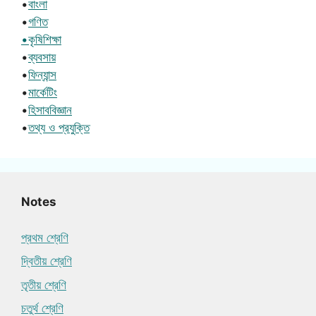
•
বাংলা
•
গণিত
•কৃষিশিক্ষা
•
ব্যবসায়
•
ফিন্যান্স
•
মার্কেটিং
•
হিসাববিজ্ঞান
•
তথ্য ও প্রযুক্তি
Notes
প্রথম শ্রেণি
দ্বিতীয় শ্রেণি
তৃতীয় শ্রেণি
চতুর্থ শ্রেণি