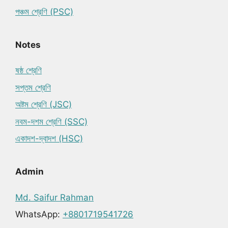
পঞ্চম শ্রেণি (PSC)
Notes
ষষ্ঠ শ্রেণি
সপ্তম শ্রেণি
অষ্টম শ্রেণি (JSC)
নবম-দশম শ্রেণি (SSC)
একাদশ-দ্বাদশ (HSC)
Admin
Md. Saifur Rahman
WhatsApp:
+8801719541726