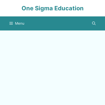
Skip
One Sigma Education
to
content
Menu