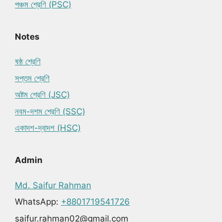
পঞ্চম শ্রেণি (PSC)
Notes
ষষ্ঠ শ্রেণি
সপ্তম শ্রেণি
অষ্টম শ্রেণি (JSC)
নবম-দশম শ্রেণি (SSC)
একাদশ-দ্বাদশ (HSC)
Admin
Md. Saifur Rahman
WhatsApp:
+8801719541726
saifur.rahman02@gmail.com