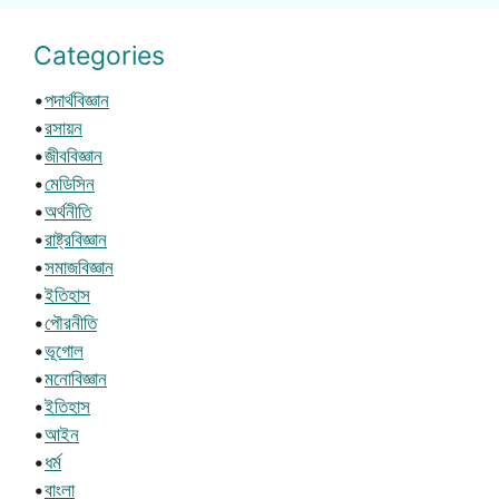
Categories
•
পদার্থবিজ্ঞান
•
রসায়ন
•
জীববিজ্ঞান
•
মেডিসিন
•
অর্থনীতি
•
রাষ্ট্রবিজ্ঞান
•
সমাজবিজ্ঞান
•
ইতিহাস
•
পৌরনীতি
•
ভূগোল
•
মনোবিজ্ঞান
•
ইতিহাস
•
আইন
•
ধর্ম
•
বাংলা