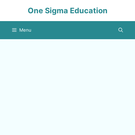
Skip
One Sigma Education
to
content
Menu