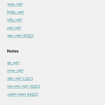
প্রথম শ্রেণি
দ্বিতীয় শ্রেণি
তৃতীয় শ্রেণি
চতুর্থ শ্রেণি
পঞ্চম শ্রেণি (PSC)
Notes
ষষ্ঠ শ্রেণি
সপ্তম শ্রেণি
অষ্টম শ্রেণি (JSC)
নবম-দশম শ্রেণি (SSC)
একাদশ-দ্বাদশ (HSC)