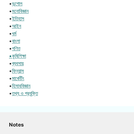
•
ভূগোল
•
মনোবিজ্ঞান
•
ইতিহাস
•
আইন
•
ধর্ম
•
বাংলা
•
গণিত
•কৃষিশিক্ষা
•
ব্যবসায়
•
ফিন্যান্স
•
মার্কেটিং
•
হিসাববিজ্ঞান
•
তথ্য ও প্রযুক্তি
Notes