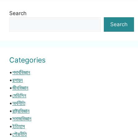
Search
Search
Categories
•
পদার্থবিজ্ঞান
•
রসায়ন
•
জীববিজ্ঞান
•
মেডিসিন
•
অর্থনীতি
•
রাষ্ট্রবিজ্ঞান
•
সমাজবিজ্ঞান
•
ইতিহাস
•
পৌরনীতি