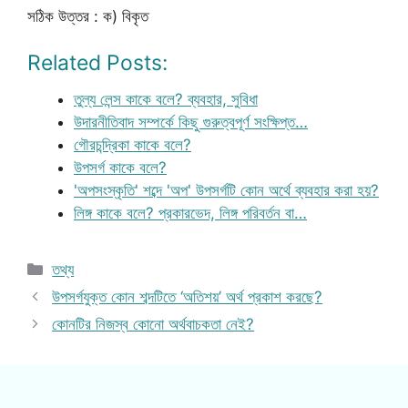
সঠিক উত্তর : ক) বিকৃত
Related Posts:
তুল্য লেন্স কাকে বলে? ব্যবহার, সুবিধা
উদারনীতিবাদ সম্পর্কে কিছু গুরুত্বপূর্ণ সংক্ষিপ্ত…
গৌরচন্দ্রিকা কাকে বলে?
উপসর্গ কাকে বলে?
'অপসংস্কৃতি' শব্দে 'অপ' উপসর্গটি কোন অর্থে ব্যবহার করা হয়?
লিঙ্গ কাকে বলে? প্রকারভেদ, লিঙ্গ পরিবর্তন বা…
Categories
তথ্য
উপসর্গযুক্ত কোন শব্দটিতে ‘অতিশয়’ অর্থ প্রকাশ করছে?
কোনটির নিজস্ব কোনো অর্থবাচকতা নেই?