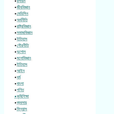
•
রসায়ন
•
জীববিজ্ঞান
•
মেডিসিন
•
অর্থনীতি
•
রাষ্ট্রবিজ্ঞান
•
সমাজবিজ্ঞান
•
ইতিহাস
•
পৌরনীতি
•
ভূগোল
•
মনোবিজ্ঞান
•
ইতিহাস
•
আইন
•
ধর্ম
•
বাংলা
•
গণিত
•কৃষিশিক্ষা
•
ব্যবসায়
•
ফিন্যান্স