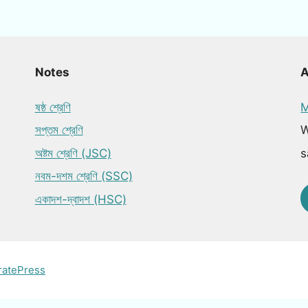
Notes
ষষ্ঠ শ্রেণি
M
সপ্তম শ্রেণি
W
অষ্টম শ্রেণি (JSC)
s
নবম-দশম শ্রেণি (SSC)
একাদশ-দ্বাদশ (HSC)
ratePress