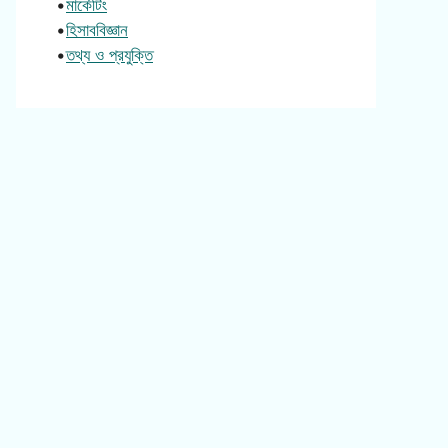
•
মার্কেটিং
•
হিসাববিজ্ঞান
•
তথ্য ও প্রযুক্তি