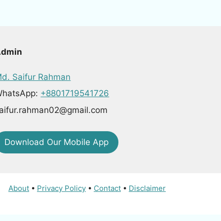
Admin
d. Saifur Rahman
hatsApp:
+8801719541726
aifur.rahman02@gmail.com
Download Our Mobile App
About
•
Privacy Policy
•
Contact
•
Disclaimer