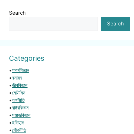
Search
Search
Categories
•
পদার্থবিজ্ঞান
•
রসায়ন
•
জীববিজ্ঞান
•
মেডিসিন
•
অর্থনীতি
•
রাষ্ট্রবিজ্ঞান
•
সমাজবিজ্ঞান
•
ইতিহাস
•
পৌরনীতি