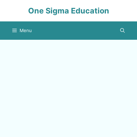
Skip
One Sigma Education
to
content
Menu