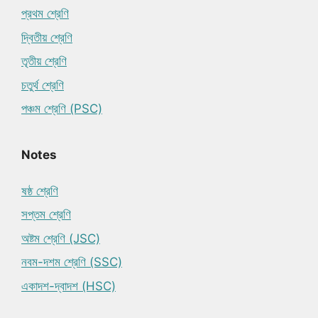
প্রথম শ্রেণি
দ্বিতীয় শ্রেণি
তৃতীয় শ্রেণি
চতুর্থ শ্রেণি
পঞ্চম শ্রেণি (PSC)
Notes
ষষ্ঠ শ্রেণি
সপ্তম শ্রেণি
অষ্টম শ্রেণি (JSC)
নবম-দশম শ্রেণি (SSC)
একাদশ-দ্বাদশ (HSC)