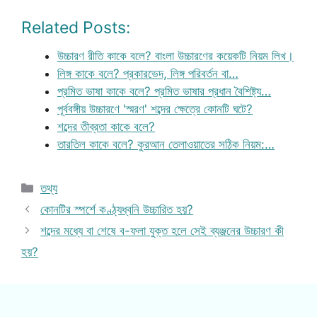
Related Posts:
উচ্চারণ রীতি কাকে বলে? বাংলা উচ্চারণের কয়েকটি নিয়ম লিখ।
লিঙ্গ কাকে বলে? প্রকারভেদ, লিঙ্গ পরিবর্তন বা…
প্রমিত ভাষা কাকে বলে? প্রমিত ভাষার প্রধান বৈশিষ্ট্য…
পূর্ববঙ্গীয় উচ্চারণে 'স্মরণ' শব্দের ক্ষেত্রে কোনটি ঘটে?
শব্দের তীব্রতা কাকে বলে?
তারতিল কাকে বলে? কুরআন তেলাওয়াতের সঠিক নিয়ম:…
Categories
তথ্য
কোনটির স্পর্শে কণ্ঠ্যধ্বনি উচ্চারিত হয়?
শব্দের মধ্যে বা শেষে ব-ফলা যুক্ত হলে সেই ব্যঞ্জনের উচ্চারণ কী
হয়?