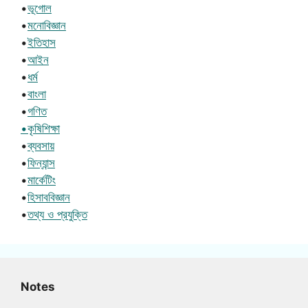
•
ভূগোল
•
মনোবিজ্ঞান
•
ইতিহাস
•
আইন
•
ধর্ম
•
বাংলা
•
গণিত
•কৃষিশিক্ষা
•
ব্যবসায়
•
ফিন্যান্স
•
মার্কেটিং
•
হিসাববিজ্ঞান
•
তথ্য ও প্রযুক্তি
Notes