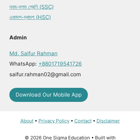
নবম-দশম শ্রেণি (SSC)
একাদশ-দ্বাদশ (HSC)
Admin
Md. Saifur Rahman
WhatsApp:
+8801719541726
saifur.rahman02@gmail.com
Download Our Mobile App
About
•
Privacy Policy
•
Contact
•
Disclaimer
© 2026 One Sigma Education
• Built with