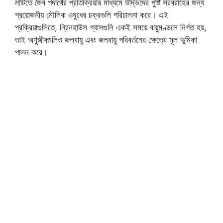
মাটিতে জৈব পদার্থের প্রতিক্রিয়ার মাধ্যমে উদ্ভিদের পুষ্টি সরবরাহের জন্য
প্রয়োজনীয় মৌলিক ওষুধের চক্রগুলি পরিচালনা করে। এই
প্রক্রিয়াগুলিতে, গ্রিনহাউস গ্যাসগুলি একই সময়ে বায়ুমণ্ডলে নির্গত হয়,
তাই অণুজীবগুলিও জলবায়ু এবং জলবায়ু পরিবর্তনের ক্ষেত্রে মূল ভূমিকা
পালন করে।