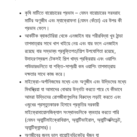
কৃষি মাটিতে বায়োচারের প্রভাব – যেমন বায়োচারের সরবরাহ
মাটির অণুজীব এবং ম্যাক্রোফনা (যেমন কেঁচো) এর উপর কী
প্রভাব ফেলে।
আর্কটিক ব্যাকটেরিয়া থেকে এনজাইম যার শরীরবিদ্যা খুব ঠান্ডা
তাপমাত্রার সাথে খাপ খাইয়ে নেয় এবং যার ফলে এনজাইম
রয়েছে যার সম্ভাব্য প্রযুক্তিগত/শিল্প উপযোগিতা রয়েছে,
উদাহরণস্বরূপ টেকসই শিল্প খাদ্য প্রক্রিয়ায় এবং ওয়াশিং
পাউডারগুলিতে যা শক্তি-সাশ্রয়ী কম ওয়াশিং তাপমাত্রায়
দক্ষতার সাথে কাজ করে।
মাইক্রো-অর্গানিজমের মধ্যে এবং অণুজীব এবং উদ্ভিদের মধ্যে
মিথস্ক্রিয়া যা আমাদের বোঝার উন্নতি করতে পারে যে কীভাবে
আমরা উদ্ভিদের রোগজীবাণুগুলির বিরুদ্ধে লড়াই করতে এবং
ওষুধের প্রস্তুতকারক হিসাবে প্রকৃতির দরকারী
মাইক্রোবায়োলজিক্যাল সংস্থানগুলিকে ব্যবহার করতে পারি
(যেমন অ্যান্টিমাইক্রোবিয়াল, অ্যান্টিভাইরাল, অ্যান্টিঅক্সিডেন্ট,
অ্যান্টিক্যান্সার)।
অণুজীবের জন্য ভাল বায়োইনডিকেটর খুঁজুন যা