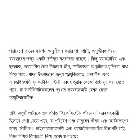
পরিবেশে তাদের ফাংশন অনুশীলন করার পাশাপাশি, অণুজীবগুলিরও
ব্যবহারের জন্য একটি দুর্দান্ত সম্ভাবনা রয়েছে। কিছু ব্যাকটেরিয়া এবং
ছত্রাক, তথাকথিত জৈব নিয়ন্ত্রণ জীব, ক্ষতিকারক অণুজীবের বৃদ্ধিকে বাধা
দিতে পারে, খাদ্য উৎপাদনের জন্য প্রযুক্তিগত এনজাইম এবং
এনজাইমগুলি ব্যাকটেরিয়া, ইস্ট এবং ছত্রাক থেকে বিচ্ছিন্ন করা যেতে
পারে, যা ফার্মাসিউটিক্যালের প্রধান সরবরাহকারী যেমন যেমন
অ্যান্টিবায়োটিক
তাই অণুজীবগুলিকে তথাকথিত “ইকোসিস্টেম পরিষেবা” সরবরাহকারী
হিসাবে দেখা যেতে পারে, যা পরিবেশ এবং মানুষের জীবন এবং কার্যকলাপের
জন্য মৌলিক। মাইক্রোবায়োলজি এবং বায়োটেকনোলজির বিভাগটি তাই
নিম্নলিখিত বিষয়গুলি নিয়ে গবেষণা করছে: