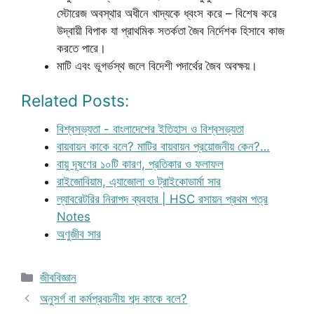
স্টোরেজ অবস্থার অধীনে খাদ্যকে ধ্বংস করে – বিশেষ করে
উদ্বায়ী বিপাক যা প্রাথমিক সতর্কতা জৈব নির্দেশক হিসাবে কাজ
করতে পারে।
মাটি এবং ভূগর্ভস্থ জলে বিদেশী পদার্থের জৈব অবক্ষয়।
Related Posts:
বিশ্বসভ্যতা - বাংলাদেশের ইতিহাস ও বিশ্বসভ্যতা
বায়বায়ন কাকে বলে? মাটির বায়বায়ন প্রয়োজনীয় কেন?…
বায়ু দূষণের ১০টি কারণ, প্রতিকার ও ফলাফল
রাইজোবিয়াম, এ্যাজোলা ও ট্রাইকোডার্মা সার
ল্যাবরেটরির নিরাপদ ব্যবহার | HSC রসায়ন প্রথম পত্র
Notes
অণুজীব সার
Categories
জীববিজ্ঞান
অনুসর্গ বা কর্মপ্রবচনীয় শব্দ কাকে বলে?