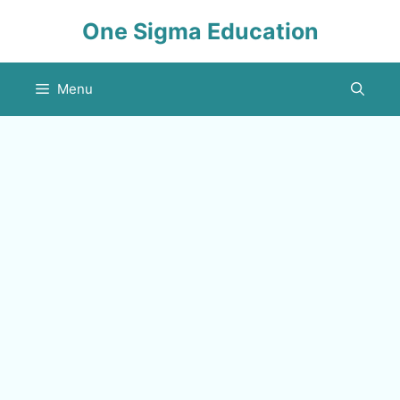
Skip
One Sigma Education
to
content
Menu