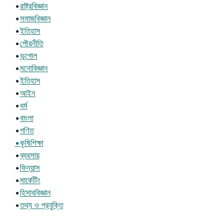
•
রাষ্ট্রবিজ্ঞান
•
সমাজবিজ্ঞান
•
ইতিহাস
•
পৌরনীতি
•
ভূগোল
•
মনোবিজ্ঞান
•
ইতিহাস
•
আইন
•
ধর্ম
•
বাংলা
•
গণিত
•কৃষিশিক্ষা
•
ব্যবসায়
•
ফিন্যান্স
•
মার্কেটিং
•
হিসাববিজ্ঞান
•
তথ্য ও প্রযুক্তি